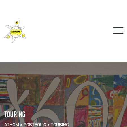
Skip
to
content
TOURING
ATHOM
>
PORTFOLIO
>
TOURING